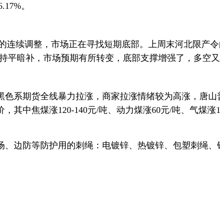
.17%。
交易日的连续调整，市场正在寻找短期底部。上周末河北限
变成持平暗补，市场预期有所转变，底部支撑增强了，多空
色系期货全线暴力拉涨，商家拉涨情绪较为高涨，唐山普方
其中焦煤涨120-140元/吨、动力煤涨60元/吨、气煤
场、边防等防护用的刺绳：电镀锌、热镀锌、包塑刺绳、