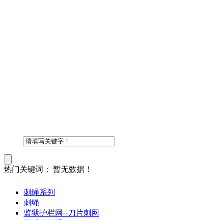
热门关键词：
暂无数据！
刺绳系列
刺绳
监狱护栏网--刀片刺网