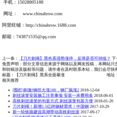
手机：15028805188
网址： www.chinahrsw.com
阿里旺铺：http://chinahrsw.1688.com
邮箱：743871535@qq.com
上一条：
【刀片刺绳】黑色系强势涨停，反弹是否可持续？
下
免责声明：部分文章信息来源于网络以及网友投稿，本网站只
和转稿涉及版权等问题，请作者在及时联系本站，我们会尽快
标题：【刀片刺绳】黑系全面暴涨 地址
相关推荐
[围栏]刺激!钢坯大涨100，钢厂疯涨2
2018-12-04
刺丝滚笼安装施工注意事项 安装一米费用多
2018-06-01
高铁刺丝滚笼的包装方式 刺丝滚笼包装方便
2018-01-20
刀片刺绳！新增1.5亿吨钢材需求！中国钢
2017-10-29
新一轮铁路建设高潮带动高铁刺丝滚
2017-09-17