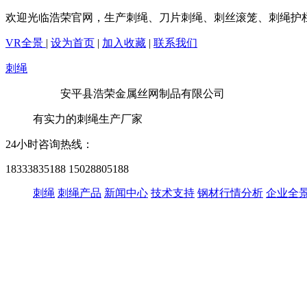
欢迎光临浩荣官网，生产刺绳、刀片刺绳、刺丝滚笼、刺绳护
VR全景
|
设为首页
|
加入收藏
|
联系我们
刺绳
安平县浩荣金属丝网制品有限公司
有实力的刺绳生产厂家
24小时咨询热线：
18333835188
15028805188
刺绳
刺绳产品
新闻中心
技术支持
钢材行情分析
企业全