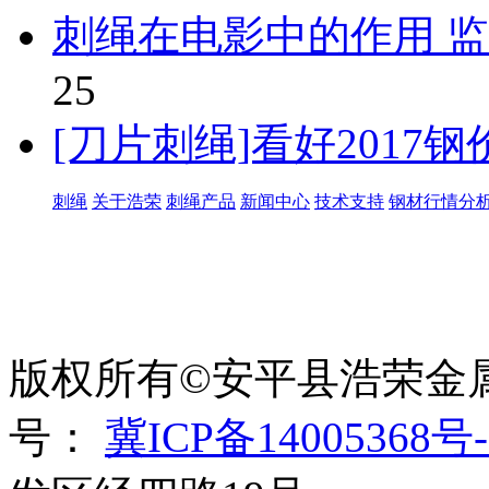
刺绳在电影中的作用 
25
[刀片刺绳]看好2017钢
刺绳
关于浩荣
刺绳产品
新闻中心
技术支持
钢材行情分
世界太复杂，我们需要适
绳、刀片刺绳、刺丝滚
版权所有©安平县浩荣金
号：
冀ICP备14005368号-