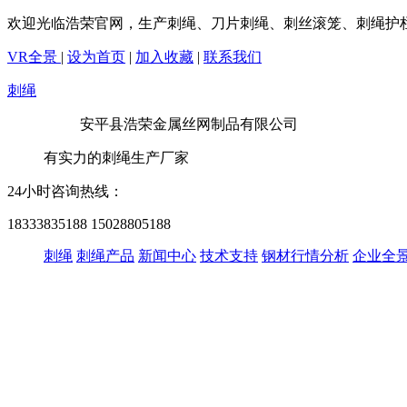
欢迎光临浩荣官网，生产刺绳、刀片刺绳、刺丝滚笼、刺绳护
VR全景
|
设为首页
|
加入收藏
|
联系我们
刺绳
安平县浩荣金属丝网制品有限公司
有实力的刺绳生产厂家
24小时咨询热线：
18333835188
15028805188
刺绳
刺绳产品
新闻中心
技术支持
钢材行情分析
企业全