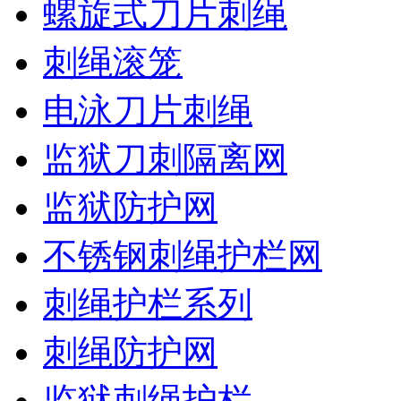
螺旋式刀片刺绳
刺绳滚笼
电泳刀片刺绳
监狱刀刺隔离网
监狱防护网
不锈钢刺绳护栏网
刺绳护栏系列
刺绳防护网
监狱刺绳护栏