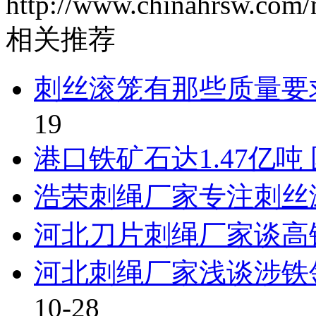
http://www.chinahrsw.com/
相关推荐
刺丝滚笼有那些质量要
19
港口铁矿石达1.47亿吨
浩荣刺绳厂家专注刺丝
河北刀片刺绳厂家谈高
河北刺绳厂家浅谈涉铁
10-28