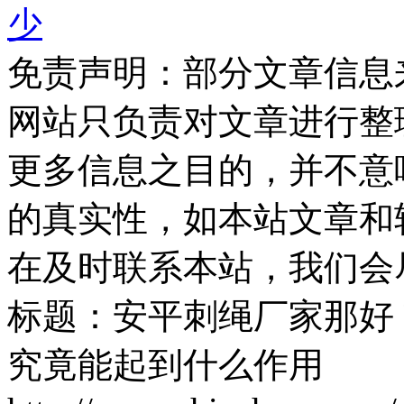
少
免责声明：部分文章信息
网站只负责对文章进行整
更多信息之目的，并不意
的真实性，如本站文章和
在及时联系本站，我们会
标题：安平刺绳厂家那好
究竟能起到什