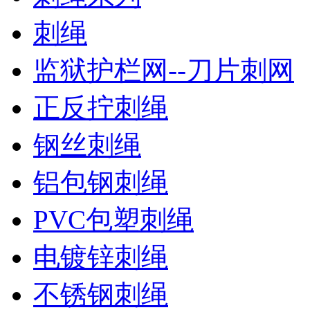
刺绳
监狱护栏网--刀片刺网
正反拧刺绳
钢丝刺绳
铝包钢刺绳
PVC包塑刺绳
电镀锌刺绳
不锈钢刺绳