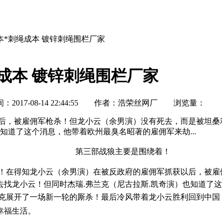
本*刺绳成本 镀锌刺绳围栏厂家
成本 镀锌刺绳围栏厂家
17-08-14 22:44:55 作者：浩荣丝网厂 浏览量：
后，被雇佣军枪杀！但龙小云（余男演）没有死去，而是被坦桑
知道了这个消息，他带着欧州最臭名昭著的雇佣军来劫...
第三部战狼主要是围绕着！
在得知龙小云（余男演）在被反政府的雇佣军抓获以后，被雇
找龙小云！但同时杰瑞.弗兰克（尼古拉斯.凯奇演）也知道了
兰克展开了一场新一轮的厮杀！最后冷风带着龙小云胜利回到中国
幸福生活。