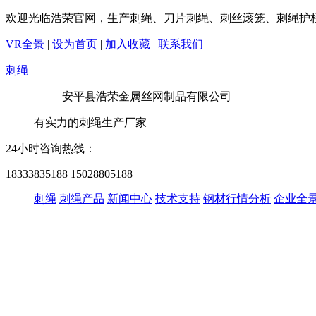
欢迎光临浩荣官网，生产刺绳、刀片刺绳、刺丝滚笼、刺绳护
VR全景
|
设为首页
|
加入收藏
|
联系我们
刺绳
安平县浩荣金属丝网制品有限公司
有实力的刺绳生产厂家
24小时咨询热线：
18333835188
15028805188
刺绳
刺绳产品
新闻中心
技术支持
钢材行情分析
企业全