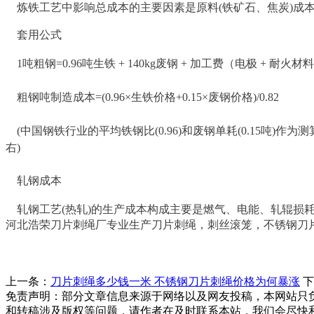
炼铁工艺中影响总成本的主要因素是原料(铁矿石、焦炭)成
套用公式
1吨粗钢=0.96吨生铁 + 140kg废钢 + 加工费（电极 + 耐火
粗钢吨制造成本=(0.96×生铁价格+0.15×废钢价格)/0.82
(中国钢铁行业的平均铁钢比(0.96)和废钢单耗(0.15
右)
轧钢成本
轧钢工艺(热轧)的生产成本构成主要是燃气、电能、轧辊损耗
河北浩荣刀片刺绳厂专业生产刀片刺绳，刺丝滚笼，不锈钢刀
上一条：
刀片刺绳多少钱一米 不锈钢刀片刺绳价格为何暴涨
下
免责声明：部分文章信息来源于网络以及网友投稿，本网站只
和转稿涉及版权等问题，请作者在及时联系本站，我们会尽快