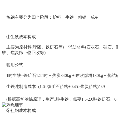
炼钢主要分为四个阶段：炉料—生铁—粗钢—成材
①生铁成本构成：
主要为原材料(球团、铁矿石等) + 辅助材料(石灰石、硅石、
收、焦炭筛下物回收等)
套用公式
1吨生铁=铁矿石1.55吨 + 焦炭340kg + 喷吹煤粉130kg + 烧
生铁吨制造成本=(1.6×铁矿石价格+0.45×焦炭价格)/0.9
(根据高炉冶炼原理，生产1吨生铁，需要1.5-2.0吨铁矿石、
②粗钢成本构成：