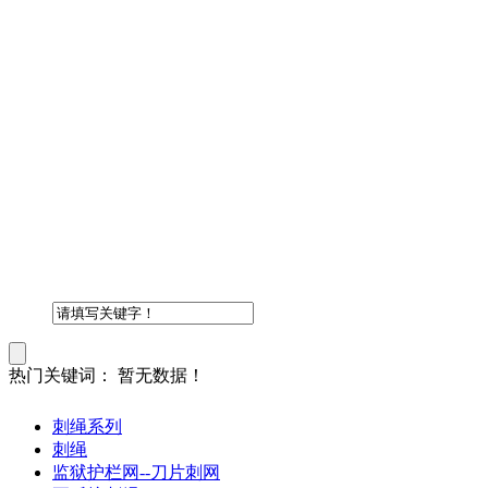
热门关键词：
暂无数据！
刺绳系列
刺绳
监狱护栏网--刀片刺网