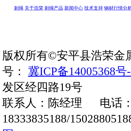
刺绳
关于浩荣
刺绳产品
新闻中心
技术支持
钢材行情分
世界太复杂，我们需要适
绳、刀片刺绳、刺丝滚
版权所有©安平县浩荣金
号：
冀ICP备14005368号-
发区经四路19号
联系人：陈经理 电话：15
18333835188/1502880