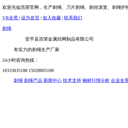
欢迎光临浩荣官网，生产刺绳、刀片刺绳、刺丝滚笼、刺绳护
VR全景
|
设为首页
|
加入收藏
|
联系我们
刺绳
安平县浩荣金属丝网制品有限公司
有实力的刺绳生产厂家
24小时咨询热线：
18333835188
15028805188
刺绳
刺绳产品
新闻中心
技术支持
钢材行情分析
企业全