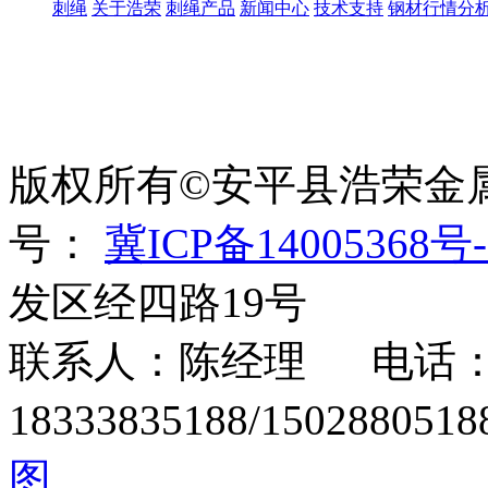
刺绳
关于浩荣
刺绳产品
新闻中心
技术支持
钢材行情分
世界太复杂，我们需要适
绳、刀片刺绳、刺丝滚
版权所有©安平县浩荣金
号：
冀ICP备14005368号-
发区经四路19号
联系人：陈经理 电话：15
18333835188/1502880
图