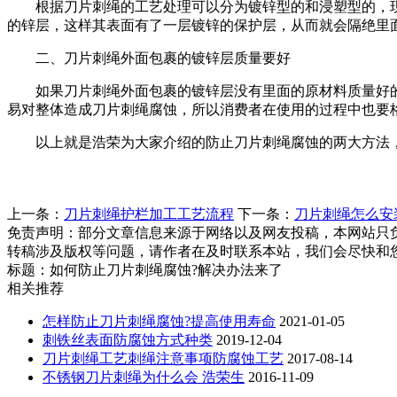
根据刀片刺绳的工艺处理可以分为镀锌型的和浸塑型的，现
的锌层，这样其表面有了一层镀锌的保护层，从而就会隔绝里
二、刀片刺绳外面包裹的镀锌层质量要好
如果刀片刺绳外面包裹的镀锌层没有里面的原材料质量好的
易对整体造成刀片刺绳腐蚀，所以消费者在使用的过程中也要
以上就是浩荣为大家介绍的防止刀片刺绳腐蚀的两大方法，
上一条：
刀片刺绳护栏加工工艺流程
下一条：
刀片刺绳怎么安
免责声明：部分文章信息来源于网络以及网友投稿，本网站只
转稿涉及版权等问题，请作者在及时联系本站，我们会尽快和
标题：如何防止刀片刺绳腐蚀?解决办法来了
相关推荐
怎样防止刀片刺绳腐蚀?提高使用寿命
2021-01-05
刺铁丝表面防腐蚀方式种类
2019-12-04
刀片刺绳工艺刺绳注意事项防腐蚀工艺
2017-08-14
不锈钢刀片刺绳为什么会 浩荣生
2016-11-09