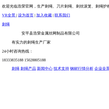
欢迎光临浩荣官网，生产刺绳、刀片刺绳、刺丝滚笼、刺绳护
VR全景
|
设为首页
|
加入收藏
|
联系我们
刺绳
安平县浩荣金属丝网制品有限公司
有实力的刺绳生产厂家
24小时咨询热线：
18333835188
15028805188
刺绳
刺绳产品
新闻中心
技术支持
钢材行情分析
企业全