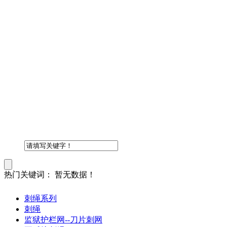
热门关键词：
暂无数据！
刺绳系列
刺绳
监狱护栏网--刀片刺网