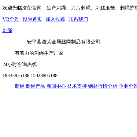
欢迎光临浩荣官网，生产刺绳、刀片刺绳、刺丝滚笼、刺绳护
VR全景
|
设为首页
|
加入收藏
|
联系我们
刺绳
安平县浩荣金属丝网制品有限公司
有实力的刺绳生产厂家
24小时咨询热线：
18333835188
15028805188
刺绳
刺绳产品
新闻中心
技术支持
钢材行情分析
企业全