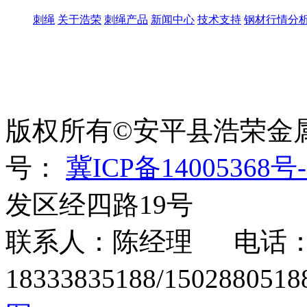
刺绳
关于浩荣
刺绳产品
新闻中心
技术支持
钢材行情分
世界太复杂，我们需要适
绳、刀片刺绳、刺丝滚
版权所有©安平县浩荣金
号：
冀ICP备14005368号-
发区经四路19号
联系人：陈经理 电话：15
18333835188/1502880