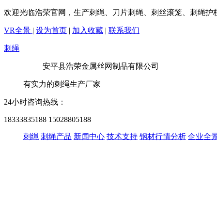
欢迎光临浩荣官网，生产刺绳、刀片刺绳、刺丝滚笼、刺绳护
VR全景
|
设为首页
|
加入收藏
|
联系我们
刺绳
安平县浩荣金属丝网制品有限公司
有实力的刺绳生产厂家
24小时咨询热线：
18333835188
15028805188
刺绳
刺绳产品
新闻中心
技术支持
钢材行情分析
企业全