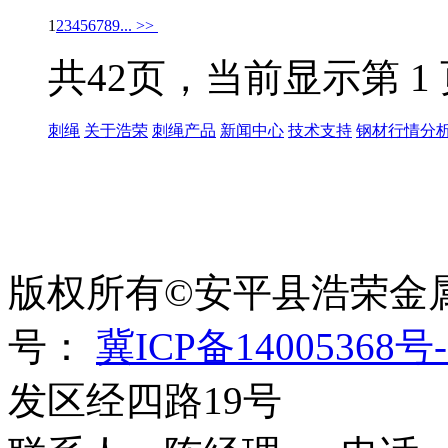
1
2
3
4
5
6
7
8
9
...
>>
共42页，当前显示第 1
刺绳
关于浩荣
刺绳产品
新闻中心
技术支持
钢材行情分
世界太复杂，我们需要适
绳、刀片刺绳、刺丝滚
版权所有©安平县浩荣金
号：
冀ICP备14005368号-
发区经四路19号