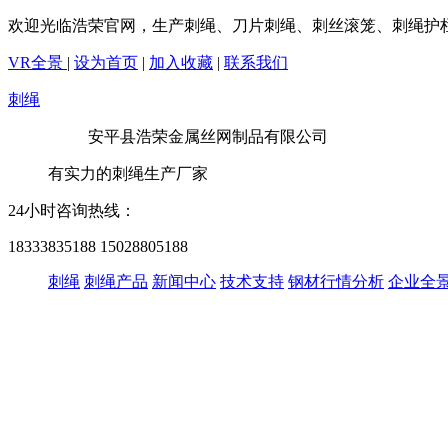
欢迎光临浩荣官网，生产刺绳、刀片刺绳、刺丝滚笼、刺绳护
VR全景
|
设为首页
|
加入收藏
|
联系我们
刺绳
安平县浩荣金属丝网制品有限公司
有实力的刺绳生产厂家
24小时咨询热线：
18333835188
15028805188
刺绳
刺绳产品
新闻中心
技术支持
钢材行情分析
企业全